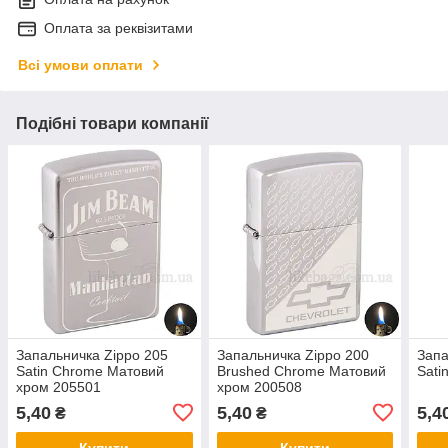
Оплата за реквізитами
Всі умови оплати
Подібні товари компанії
Запальничка Zippo 205
Запальничка Zippo 200
Запа
Satin Chrome Матовий
Brushed Chrome Матовий
Sati
хром 205501
хром 200508
5,40
5,40
5,4
₴
₴
Купити
Купити