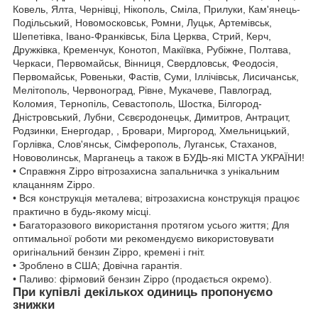
Ковель, Ялта, Чернівці, Нікополь, Сміла, Прилуки, Кам'янець-
Подільський, Новомосковськ, Ромни, Луцьк, Артемівськ,
Шепетівка, Івано-Франківськ, Біла Церква, Стрий, Керч,
Дружківка, Кременчук, Конотоп, Макіївка, Рубіжне, Полтава,
Черкаси, Первомайськ, Вінниця, Свердловськ, Феодосія,
Первомайськ, Ровеньки, Фастів, Суми, Іллічівськ, Лисичанськ,
Мелітополь, Червоноград, Рівне, Мукачеве, Павлоград,
Коломия, Тернопіль, Севастополь, Шостка, Білгород-
Дністровський, Лубни, Сєвєродонецьк, Димитров, Антрацит,
Родзинки, Енергодар, , Бровари, Миргород, Хмельницький,
Горлівка, Слов'янськ, Сімферополь, Луганськ, Стаханов,
Нововолинськ, Марганець а також в БУДЬ-які МІСТА УКРАЇНИ!
• Справжня Zippo вітрозахисна запальничка з унікальним
клацанням Zippo.
• Вся конструкція металева; вітрозахисна конструкція працює
практично в будь-якому місці.
• Багаторазового використання протягом усього життя; Для
оптимальної роботи ми рекомендуємо використовувати
оригінальний бензин Zippo, кремені і гніт.
• Зроблено в США; Довічна гарантія.
• Паливо: фірмовий бензин Zippo (продається окремо).
При купівлі декількох одиниць пропонуємо
знижки