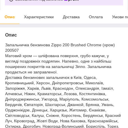
Опис
Характеристики
Доставка
Оплата
Умови п
Опис
Запальничка бензинова Zippo 200 Brushed Chrome (хром)
200507
Матовий хром — шліфована поверхня, грубо кажучи, у
вигляді поздовжніх подряпин. Напевно, одне з найбільш
поширених покриттів на запальничці Зіппо. Запальничка
продається не заправленої.
Доставка бензинових запальничок в Київ, Одеса,
Кропивницький, Херсон, Дніпропетровськ, Миколаїв,
Запоріжжя, Харків, Львів, Краснодон, Олександрія, Ізмаїл,
Алчевськ, Ніжин, Краматорськ, Лозова, Костянтинівка,
Дніпродзержинськ, Ужгород, Маріуполь, Комсомольськ,
Бердичів, Євпаторія, Шахтарськ, Джанкой, Брянка, Умань,
Орджонікідзе, Донецьк, Харцизьк, Житомир, Єнакієве,
Світловодськ, Калуш, Сніжне, Коростень, Бердянськ, Красний
Луч, Кіровоград, Жовті Води, Нова Каховка, Красноармійськ,
Охтирка, Дрогобич, Новоград-Волинський, Бориспіль, Торез,