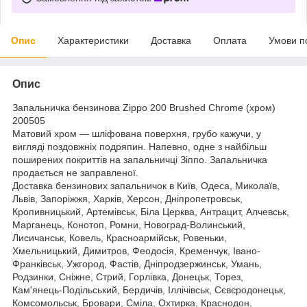
Опис
Характеристики
Доставка
Оплата
Умови п
Опис
Запальничка бензинова Zippo 200 Brushed Chrome (хром)
200505
Матовий хром — шліфована поверхня, грубо кажучи, у
вигляді поздовжніх подряпин. Напевно, одне з найбільш
поширених покриттів на запальничці Зіппо. Запальничка
продається не заправленої.
Доставка бензинових запальничок в Київ, Одеса, Миколаїв,
Львів, Запоріжжя, Харків, Херсон, Дніпропетровськ,
Кропивницький, Артемівськ, Біла Церква, Антрацит, Алчевськ,
Марганець, Конотоп, Ромни, Новоград-Волинський,
Лисичанськ, Ковель, Красноармійськ, Ровеньки,
Хмельницький, Димитров, Феодосія, Кременчук, Івано-
Франківськ, Ужгород, Фастів, Дніпродзержинськ, Умань,
Родзинки, Сніжне, Стрий, Горлівка, Донецьк, Торез,
Кам'янець-Подільський, Бердичів, Іллічівськ, Сєвєродонецьк,
Комсомольськ, Бровари, Сміла, Охтирка, Краснодон,