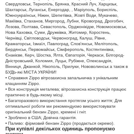
Свердловськ, Тернопіль, Брянка, Красний Луч, Харцизьк,
Шахтарськ, Луганськ, Енергодар, , Маріуполь, Бориспіль,
Южноукраїнськ, Ніжин, Шепетівка, Жовті Води, Мукачево,
Макіївка, Стаханов, Миргород, Лубни, Кіровоград, Дрогобич,
Лозова, Полтава, Севастополь, Орджонікідзе, Новомосковськ,
Нова Каховка, Суми, Дружківка, Житомир, Коростень,
Чернівці, Світловодськ, Червоноград, Калуш, Рівне,
Краматорськ, Ізмаїл, Павлоград, Слов'янськ, Мелітополь,
Бердянськ, Первомайськ, Сімферополь, Костянтинівка,
Єнакієве, Керч, Шостка, Ялта, Євпаторія, Черкаси, Білгород-
Дністровський, Коломия, Луцьк, Рубіжне, Олександрія,
Вінниця, Джанкой, Нікополь, Прилуки, Нововолинськ а також в
БУДЬ-які МІСТА УКРАЇНИ!
• Справжня Zippo вітрозахисна запальничка з унікальним
клацанням Zippo.
• Вся конструкція металева; вітрозахисна конструкція працює
практично в будь-якому місці.
• Багаторазового використання протягом усього життя; Для
оптимальної роботи ми рекомендуємо використовувати
оригінальний бензин Zippo, кремені і гніт.
• Зроблено в США; Довічна гарантія.
• Паливо: фірмовий бензин Zippo (продається окремо).
При купівлі декількох одиниць пропонуємо