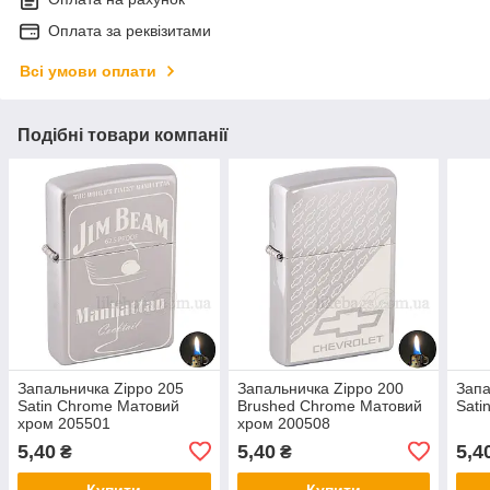
Оплата за реквізитами
Всі умови оплати
Подібні товари компанії
Запальничка Zippo 205
Запальничка Zippo 200
Запа
Satin Chrome Матовий
Brushed Chrome Матовий
Sati
хром 205501
хром 200508
5,40
5,40
5,4
₴
₴
Купити
Купити