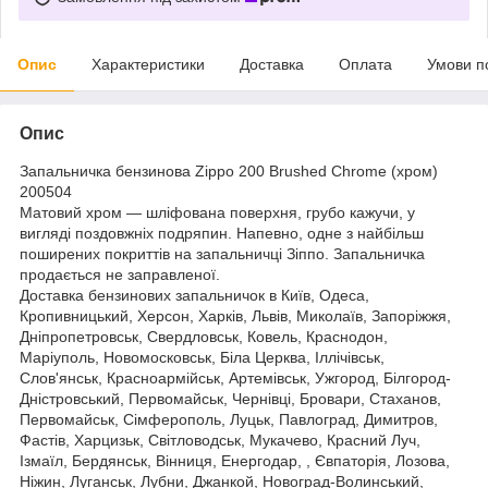
Опис
Характеристики
Доставка
Оплата
Умови п
Опис
Запальничка бензинова Zippo 200 Brushed Chrome (хром)
200504
Матовий хром — шліфована поверхня, грубо кажучи, у
вигляді поздовжніх подряпин. Напевно, одне з найбільш
поширених покриттів на запальничці Зіппо. Запальничка
продається не заправленої.
Доставка бензинових запальничок в Київ, Одеса,
Кропивницький, Херсон, Харків, Львів, Миколаїв, Запоріжжя,
Дніпропетровськ, Свердловськ, Ковель, Краснодон,
Маріуполь, Новомосковськ, Біла Церква, Іллічівськ,
Слов'янськ, Красноармійськ, Артемівськ, Ужгород, Білгород-
Дністровський, Первомайськ, Чернівці, Бровари, Стаханов,
Первомайськ, Сімферополь, Луцьк, Павлоград, Димитров,
Фастів, Харцизьк, Світловодськ, Мукачево, Красний Луч,
Ізмаїл, Бердянськ, Вінниця, Енергодар, , Євпаторія, Лозова,
Ніжин, Луганськ, Лубни, Джанкой, Новоград-Волинський,