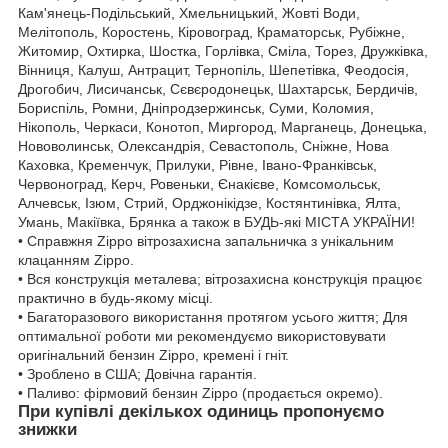
Кам'янець-Подільський, Хмельницький, Жовті Води,
Мелітополь, Коростень, Кіровоград, Краматорськ, Рубіжне,
Житомир, Охтирка, Шостка, Горлівка, Сміла, Торез, Дружківка,
Вінниця, Калуш, Антрацит, Тернопіль, Шепетівка, Феодосія,
Дрогобич, Лисичанськ, Сєвєродонецьк, Шахтарськ, Бердичів,
Бориспіль, Ромни, Дніпродзержинськ, Суми, Коломия,
Нікополь, Черкаси, Конотоп, Миргород, Марганець, Донецька,
Нововолинськ, Олександрія, Севастополь, Сніжне, Нова
Каховка, Кременчук, Прилуки, Рівне, Івано-Франківськ,
Червоноград, Керч, Ровеньки, Єнакієве, Комсомольськ,
Алчевськ, Ізюм, Стрий, Орджонікідзе, Костянтинівка, Ялта,
Умань, Макіївка, Брянка а також в БУДЬ-які МІСТА УКРАЇНИ!
• Справжня Zippo вітрозахисна запальничка з унікальним
клацанням Zippo.
• Вся конструкція металева; вітрозахисна конструкція працює
практично в будь-якому місці.
• Багаторазового використання протягом усього життя; Для
оптимальної роботи ми рекомендуємо використовувати
оригінальний бензин Zippo, кремені і гніт.
• Зроблено в США; Довічна гарантія.
• Паливо: фірмовий бензин Zippo (продається окремо).
При купівлі декількох одиниць пропонуємо
знижки