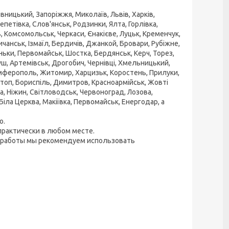
ницький, Запоріжжя, Миколаїв, Львів, Харків,
етівка, Слов'янськ, Родзинки, Ялта, Горлівка,
, Комсомольськ, Черкаси, Єнакієве, Луцьк, Кременчук,
чанськ, Ізмаїл, Бердичів, Джанкой, Бровари, Рубіжне,
ньки, Первомайськ, Шостка, Бердянськ, Керч, Торез,
ш, Артемівськ, Дрогобич, Чернівці, Хмельницький,
Сімферополь, Житомир, Харцизьк, Коростень, Прилуки,
отоп, Бориспіль, Димитров, Красноармійськ, Жовті
, Ніжин, Світловодськ, Червоноград, Лозова,
іла Церква, Макіївка, Первомайськ, Енергодар, а
o.
практически в любом месте.
й работы мы рекомендуем использовать