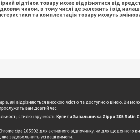
лірний відтінок товару може відрізнятися від предс
дковим чином, в тому числі це залежить і від нала
ктеристики та комплектація товару можуть змінюв
рів, які відрізняються високою якістю та доступною ціною. Ви мо
прослужить вам довгий час.
ьності, стилю і зручності.
Купити Запальничка Zippo 205 Satin 
 Chrome сіра 205502 для активного відпочинку, чи для щоденного в
, яка задовольнить усі ваші вимоги.