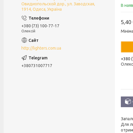
Овидиопольской дор., ул. Заводская,
В ная
1914, Одеса, Україна
5,40
+380 (73) 100-77-17
Олексій
Мінім
http://lighters.com.ua
+380 (
Олекс
+380731007717
Запал
Для л
отрим