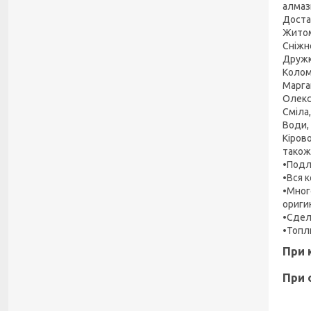
алмаз
Доста
Житом
Сніжн
Дружк
Колом
Марга
Олекс
Сміла
Води,
Кіров
також
•Подл
•Вся 
•Мног
ориги
•Сдел
•Топл
При 
При 