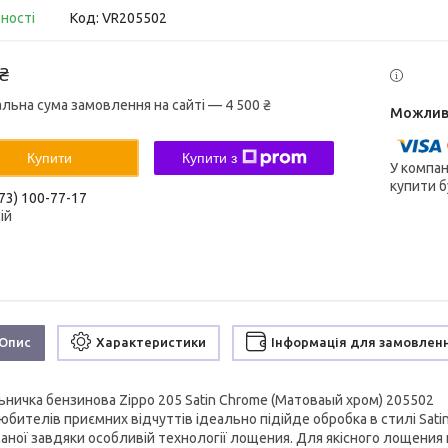
вності
Код:
VR205502
 ₴
альна сума замовлення на сайті — 4 500 ₴
Купити
Купити з
У компан
купити б
73) 100-77-17
ій
Опис
Характеристики
Інформація для замовлен
ьничка бензинова Zippo 205 Satin Chrome (Матоваый хром) 205502
юбителів приємних відчуттів ідеально підійде обробка в стилі Sati
аної завдяки особливій технології лощения. Для якісного лощения 