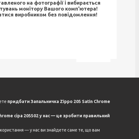
тавленого на фотографії і вибирається
штувань монітору Вашого комп'ютера!
атися виробником без повідомлення!
жете
придбати Запальничка Zippo 205 Satin Chrome
Chrome сіра 205502 у нас — це зробити правильний
икористання — у нас ви знайдете саме те, що вам