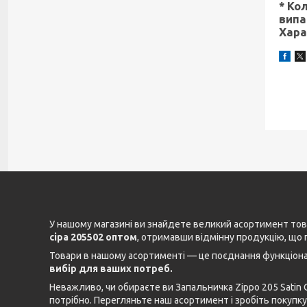
* Ко
випа
Хара
У нашому магазині ви знайдете великий асортимент това
сіра 205502 оптом
, отримавши відмінну продукцію, що 
Товари в нашому асортименті — це поєднання функціонал
вибір для ваших потреб.
Неважливо, чи обираєте ви Запальничка Zippo 205 Satin
потрібно. Перегляньте наш асортимент і зробіть покупку