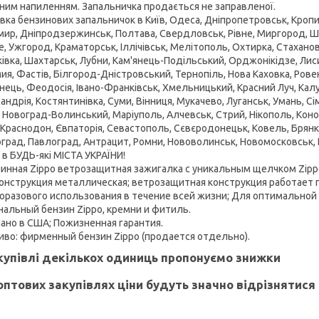
ним напиленням. Запальничка продається не заправленої.
вка бензинових запальничок в Київ, Одеса, Дніпропетровськ, Кропив
ир, Дніпродзержинськ, Полтава, Свердловськ, Рівне, Миргород, Шеп
е, Ужгород, Краматорськ, Іллічівськ, Мелітополь, Охтирка, Стаханов
івка, Шахтарськ, Лубни, Кам'янець-Подільський, Орджонікідзе, Лиси
ия, Фастів, Білгород-Дністровський, Тернопіль, Нова Каховка, Рове
нець, Феодосія, Івано-Франківськ, Хмельницький, Красний Луч, Калу
андрія, Костянтинівка, Суми, Вінниця, Мукачево, Луганськ, Умань, 
, Новоград-Волинський, Маріуполь, Алчевськ, Стрий, Нікополь, Кон
 Краснодон, Євпаторія, Севастополь, Сєвєродонецьк, Ковель, Брянка
оград, Павлоград, Антрацит, Ромни, Нововолинськ, Новомосковськ, Б
 в БУДЬ-які МІСТА УКРАЇНИ!
инная Zippo ветрозащитная зажигалка с уникальным щелчком Zipp
конструкция металлическая; ветрозащитная конструкция работает 
оразового использования в течение всей жизни; Для оптимально
нальный бензин Zippo, кремни и фитиль.
ано в США; Пожизненная гарантия.
иво: фирменный бензин Zippo (продается отдельно).
купівлі декількох одиниць пропонуємо знижки
оптових закупівлях ціни будуть значно відрізнятися