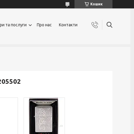
Кошик
ри та послуги
Про нас
Контакти
 205502