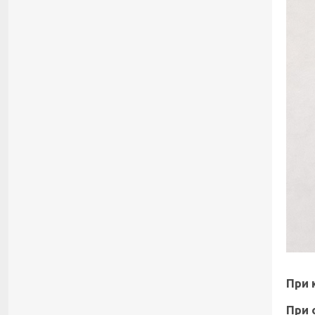
При 
При 