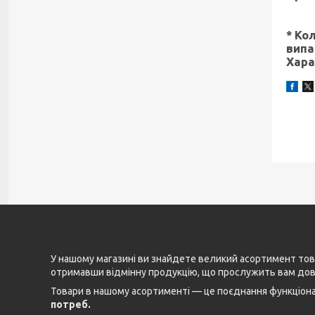
* Ко
випа
Хара
У нашому магазині ви знайдете великий асортимент това
отримавши відмінну продукцію, що прослужить вам довг
Товари в нашому асортименті — це поєднання функціонал
потреб.