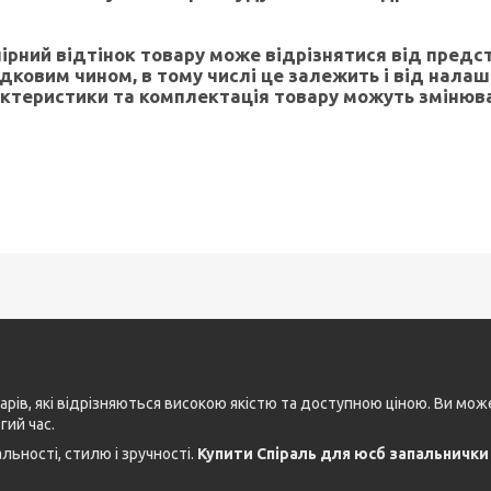
лірний відтінок товару може відрізнятися від предс
дковим чином, в тому числі це залежить і від нала
ктеристики та комплектація товару можуть змінюв
рів, які відрізняються високою якістю та доступною ціною. Ви мо
ий час.
ьності, стилю і зручності.
Купити Спіраль для юсб запальнички