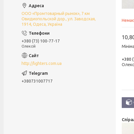
ООО «Промтоварный рынок», 7 км
Овидиопольской дор., ул. Заводская,
Немає
1914, Одеса, Україна
10,8
+380 (73) 100-77-17
Олексій
Мінім
+380 (
http://lighters.com.ua
Олекс
+380731007717
Спіра