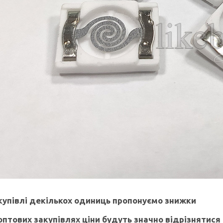
купівлі декількох одиниць пропонуємо знижки
оптових закупівлях ціни будуть значно відрізнятися