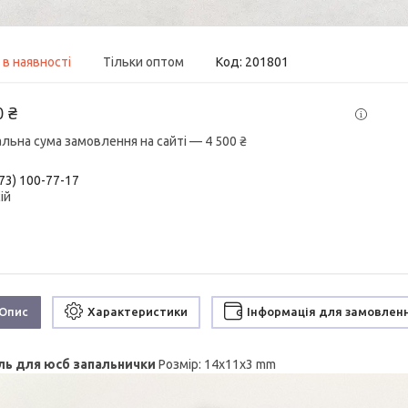
 в наявності
Тільки оптом
Код:
201801
0 ₴
альна сума замовлення на сайті — 4 500 ₴
73) 100-77-17
ій
Опис
Характеристики
Інформація для замовлен
ль для юсб запальнички
Розмір: 14х11х3 mm