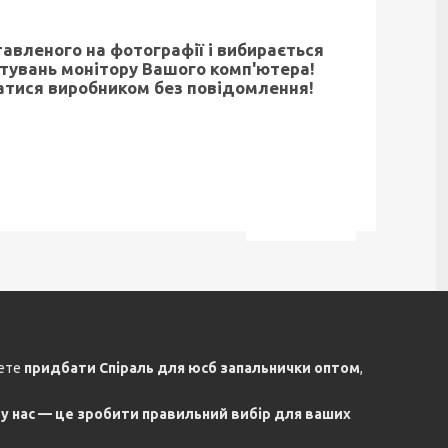
тавленого на фотографії і вибирається
штувань монітору Вашого комп'ютера!
атися виробником без повідомлення!
жете
придбати Спіраль для юсб запальнички оптом
,
 у нас — це зробити правильний вибір для ваших