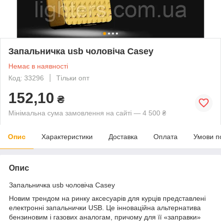
Запальничка usb чоловіча Casey
Немає в наявності
Код: 33296
Тільки опт
152,10
₴
Мінімальна сума замовлення на сайті — 4 500 ₴
Опис
Характеристики
Доставка
Оплата
Умови п
Опис
Запальничка usb чоловіча Casey
Новим трендом на ринку аксесуарів для курців представлені
електронні запальнички USB. Це інноваційна альтернатива
бензиновим і газових аналогам, причому для її «заправки»