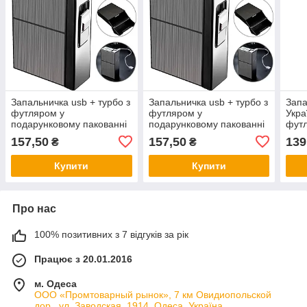
Запальничка usb + турбо з
Запальничка usb + турбо з
Запа
футляром у
футляром у
Укра
подарунковому пакованні
подарунковому пакованні
фут
US-620
LG-620
пода
157,50
157,50
139
₴
₴
US-
Купити
Купити
Про нас
100% позитивних з 7 відгуків за рік
Працює з 20.01.2016
м. Одеса
ООО «Промтоварный рынок», 7 км Овидиопольской
дор., ул. Заводская, 1914, Одеса, Україна