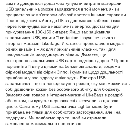
вам не доведеться додатково купувати витратні матеріали.
USB запальничка зможе заряджатися в той момент, як ви
працюєте за комп'ютером або займаєтеся іншими справами.
Просто підключіть його до ПК за допомогою кабелю, і вже
через годину-два вона накопичить енергію, достатню для
прикурювання 100-150 сигарет. Якщо вас зацікавила
запальничка USB, купити її вигідніше і зручніше всього в
інтернет-магазині LikeBags. У каталозі представлені моделі
різних дизайнів – як для прихильників класики, так і для
шанувальників неординарних рішень. Думаєте, що
електронна запальничка USB варто надмірно дорого? Просто
порівняйте її ціну з цінами на бензинові аналоги, зокрема
фірмові моделі від фірми Зіппо, і сумніви щодо доцільності
придбання у вас відразу ж відпадуть. Електро USB
запальничка – це та легкодоступна розкіш, яку має можливість
собі дозволити кожен без особливого збитку для бюджету.
Замовляючи товари в інтернет-магазині LikeBags в роздріб
або оптом, ви купуєте першокласні аксесуари за цікавою
ціною. Саме тому USB запальничка Lighter може бути
придбана не тільки для особистого застосування, але і на
подарунок. Ми подбаємо про те, щоб ви отримали
замовлення максимально оперативно.