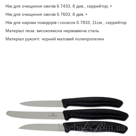
Ніж для очищення овочів 6.7433, 8 див., серрейтор; •
Ніж для очищення овочів 6.7603, 8 див. •
Ніж для нарізки помідорів і сосисок 6.7833, 11см., серрейтор
Матеріал леза: високоякісна нержавіюча сталь
Матеріал рукояті: чорний матовий полипропелен